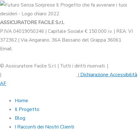
ASSICURATORE FACILE S.r.l.
P.IVA 04019050246 | Capitale Sociale € 150.000 i.v. | REA: VI
372362 | Via Angarano, 36A Bassano del Grappa 36061
Email:
assicuratorefacile@legalmail.it
© Assicuratore Facile S.r.l | Tutti i diritti riservati. |
Privacy Policy
|
Termini e Condizioni
|
Cookie Policy
|
Dichiarazione Accessibilità
AF
Home
Il Progetto
Blog
I Racconti dei Nostri Clienti