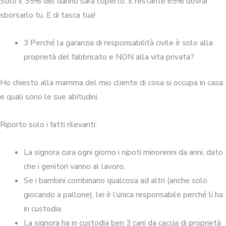
Solo il 35% del danno sarà coperto. Il restante 65% dovrai
sborsarlo tu. E di tasca tua!
3 Perché la garanzia di responsabilità civile è solo alla
proprietà del fabbricato e NON alla vita privata?
Ho chiesto alla mamma del mio cliente di cosa si occupa in casa
e quali sono le sue abitudini.
Riporto solo i fatti rilevanti:
La signora cura ogni giorno i nipoti minorenni da anni, dato
che i genitori vanno al lavoro.
Se i bambini combinano qualcosa ad altri (anche solo
giocando a pallone), lei è l’unica responsabile perché li ha
in custodia.
La signora ha in custodia ben 3 cani da caccia di proprietà