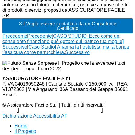
automatizzati in futuro implementati, relative a nuove offerte
di prodotti o servizi proposti da ASSICURATORE FACILE
SRL
Si! Voglio essere contattato da un Consulente
Certificato
Precedente
Precedente
[CASO STUDIO: Ecco come un
consulente finanziario può gettare sul lastrico tua moglie]
Successivo
[Caso Studio] Arianna fa l’estetista, ma la banca
l’assicura come parrucchiera.
Successivo
ASSICURATORE FACILE S.r.l.
P.IVA 04019050246 | Capitale Sociale € 150.000 i.v. | REA:
VI 372362 | Via Angarano, 36A Bassano del Grappa 36061
Email:
assicuratorefacile@legalmail.it
© Assicuratore Facile S.r.l | Tutti i diritti riservati. |
Privacy
Policy
|
Termini e Condizioni
|
Cookie Policy
|
Dichiarazione Accessibilità AF
Home
Il Progetto