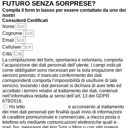
FUTURO SENZA SORPRESE?
Compila il form in basso per essere contattato da uno dei
nostri
Consulenti Certificati
Nome
Cognome
Email
Cellulare
Città
La compilazione del form, spontanea e volontaria, comporta
l’acquisizione dei dati personali dell’utente. I campi indicati
come obbligatori sono necessari per la sola erogazione del
servizio previsto: il mancato conferimento dei dati
corrispondenti comporta l’impossibilità di usufruire di tale
servizio. Inviando i dati personali si dichiara di aver letto ed
accettato i termini relativi al trattamento dei dati, contenuti
nell’informativa redatta ai sensi dell’art. 13 del GDPR
679/2016.
Ho letto
la normativa Privacy
e acconsento al trattamento
dei miei dati personali per finalità quali invio di informazioni
di carattere promozionale e commerciale, a mezzo posta o
telefono e/o mediante comunicazioni elettroniche quali e-
mail, fax, messaggi del tipo Sms o Mms o con altri sistemi