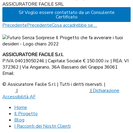
ASSICURATORE FACILE SRL
Si! Voglio essere contattato da un Consulente
Certificato
Precedente
Precedente
Cosa accadrebbe se….
ASSICURATORE FACILE S.r.l.
P.IVA 04019050246 | Capitale Sociale € 150.000 i.v. | REA: VI
372362 | Via Angarano, 36A Bassano del Grappa 36061
Email:
assicuratorefacile@legalmail.it
© Assicuratore Facile S.r.l | Tutti i diritti riservati. |
Privacy
Policy
|
Termini e Condizioni
|
Cookie Policy
|
Dichiarazione
Accessibilità AF
Home
Il Progetto
Blog
I Racconti dei Nostri Clienti